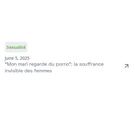
Sexualité
June 5, 2025
“Mon mari regarde du porno”: la souffrance
invisible des femmes