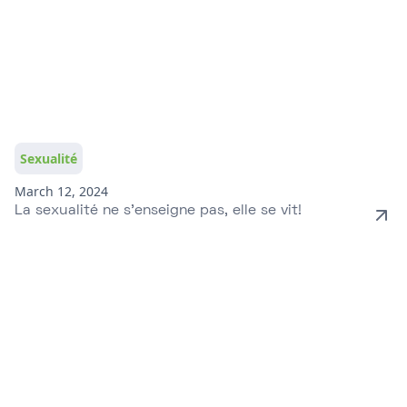
Sexualité
March 12, 2024
La sexualité ne s’enseigne pas, elle se vit!