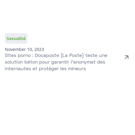
Sexualité
November 10, 2023
Sites porno : Docaposte (La Poste) teste une
solution béton pour garantir l'anonymat des
internautes et protéger les mineurs