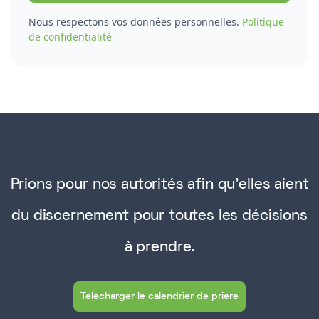
Nous respectons vos données personnelles.
Politique
de confidentialité
Prions pour nos autorités afin qu'elles aient
du discernement pour toutes les décisions
à prendre.
Télécharger le calendrier de prière