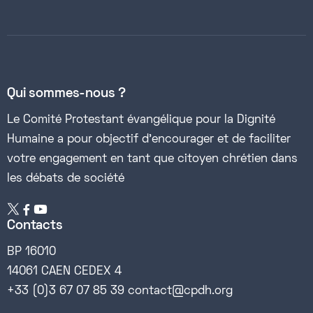
Qui sommes-nous ?
Le Comité Protestant évangélique pour la Dignité
Humaine a pour objectif d’encourager et de faciliter
votre engagement en tant que citoyen chrétien dans
les débats de société


Contacts
BP 16010
14061 CAEN CEDEX 4
+33 (0)3 67 07 85 39 contact@cpdh.org