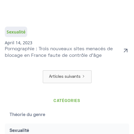
Sexualité
April 14, 2023
Pornographie : Trois nouveaux sites menacés de
blocage en France faute de contrôle d’âge
Articles suivants
CATÉGORIES
Théorie du genre
Sexualité