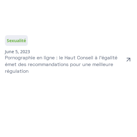
Sexualité
June 5, 2023
Pornographie en ligne : le Haut Conseil à l'égalité
émet des recommandations pour une meilleure
régulation