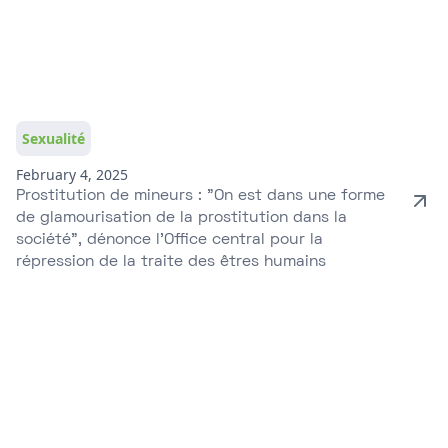
Sexualité
February 4, 2025
Prostitution de mineurs : "On est dans une forme
de glamourisation de la prostitution dans la
société", dénonce l'Office central pour la
répression de la traite des êtres humains