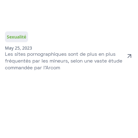
Sexualité
May 25, 2023
Les sites pornographiques sont de plus en plus
fréquentés par les mineurs, selon une vaste étude
commandée par l’Arcom