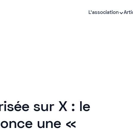
L'association
Arti
sée sur X : le
once une «