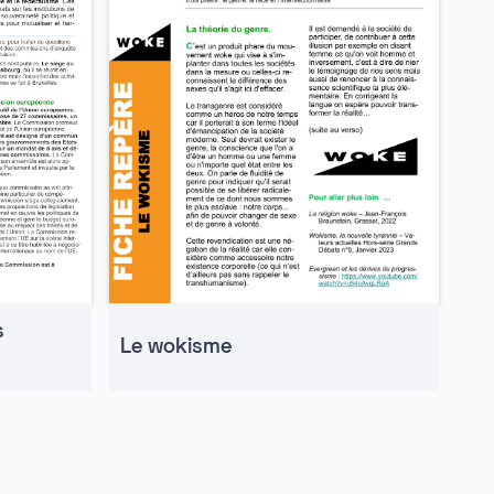
s
Le wokisme