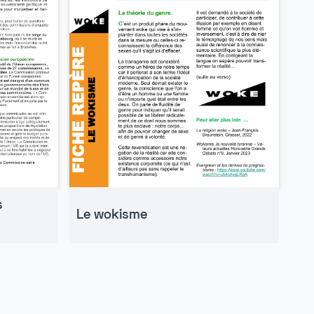
s
Le wokisme