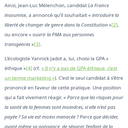
Ainsi, Jean-Luc Mélenchon, candidat
La France
insoumise
, a annoncé qu’il souhaitait «
introduire la
liberté de changer de genre dans la Constitution
»
[2]
,
ou encore «
ouvrir la PMA aux personnes
transgenres
»
[3]
.
L’écologiste Yannick Jadot a, lui, choisi la GPA «
éthique »
[4]
(cf.
« Il n’y a pas de GPA éthique, c’est
un terme marketing »
). C’est le seul candidat à s’être
prononcé en faveur de cette pratique. Une position
qui a fait vivement réagir. «
Parce que les risques pour
la santé de la femmes sont moindres, si elle n’est pas
payée ? Sa vie est moins menacée ? Parce que décider,
avant même sa naissance, de séparer l’enfant de la