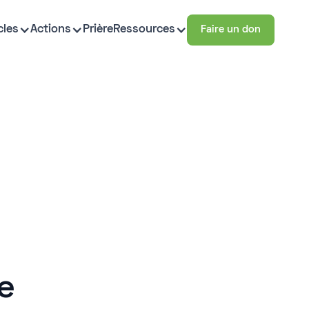
cles
Actions
Prière
Ressources
Faire un don
e