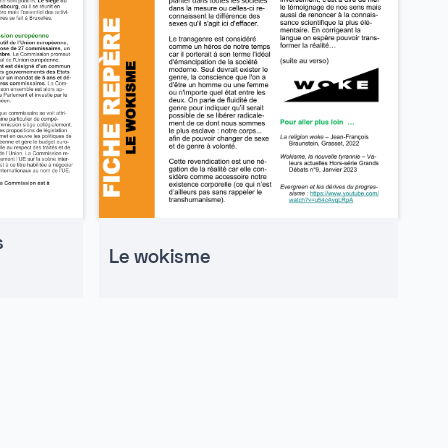
s
Le wokisme