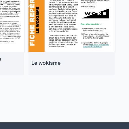
s
Le wokisme