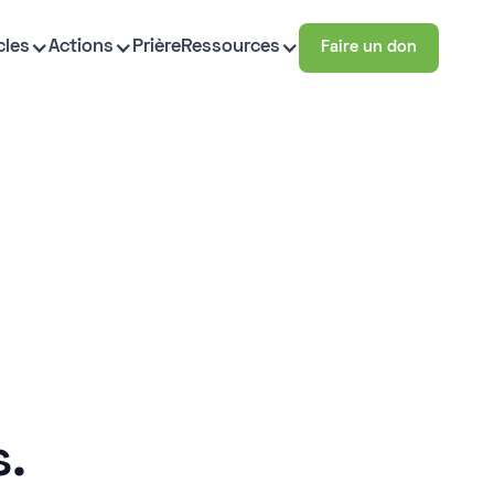
cles
Actions
Prière
Ressources
Faire un don
s.