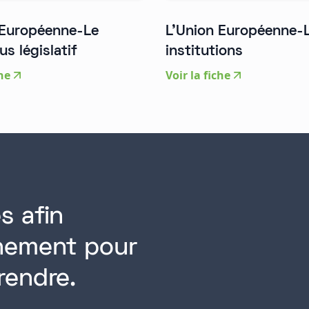
 Européenne-Le
L'Union Européenne-
s législatif
institutions
che
Voir la fiche
s afin
rnement pour
rendre.