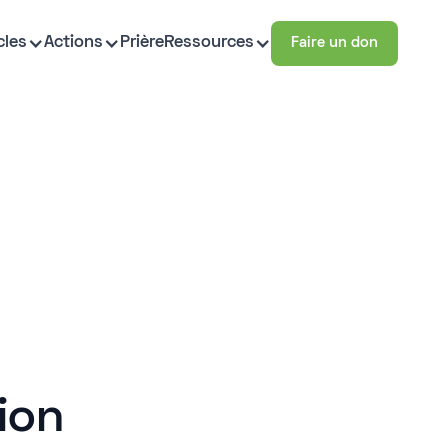
cles
Actions
Prière
Ressources
Faire un don
ion