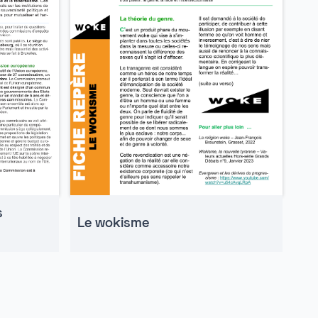
s
Le wokisme