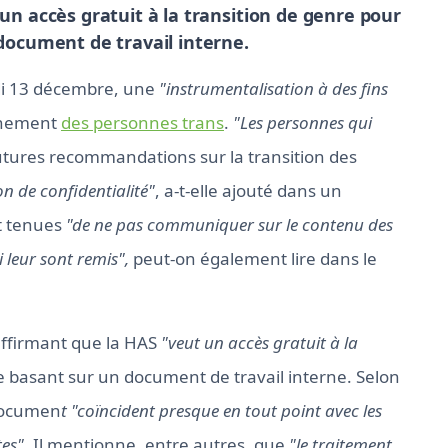
 un accès gratuit à la transition de genre pour
 document de travail interne.
di 13 décembre, une
"instrumentalisation à des fins
gnement
des personnes trans
.
"Les personnes qui
utures recommandations sur la transition des
n de confidentialité"
, a-t-elle ajouté dans un
t tenues
"de ne pas communiquer sur le contenu des
i leur sont remis",
peut-on également lire dans le
 affirmant que la HAS
"veut un accès gratuit à la
se basant sur un document de travail interne. Selon
 documen
t "coïncident presque en tout point avec les
tes"
. Il mentionne, entre autres, que
"le traitement