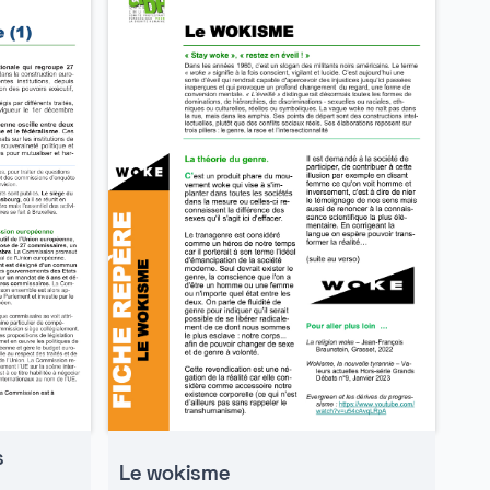
s
Le wokisme