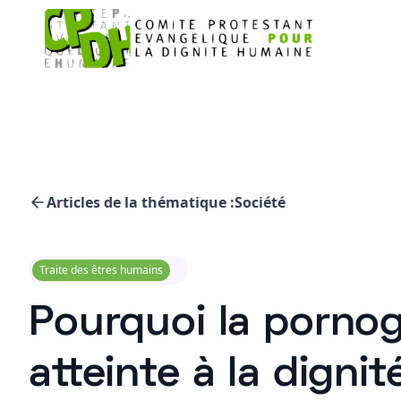
Articles de la thématique :
Société
Traite des êtres humains
Pourquoi la pornog
atteinte à la digni